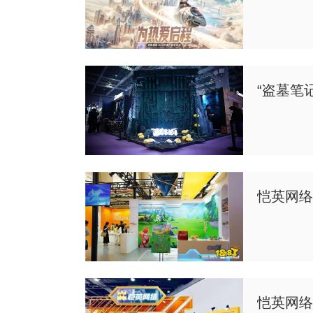
“盗墓笔
恺英网络登
恺英网络