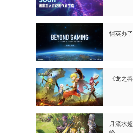
恺英办了
《龙之谷
月流水超
峰